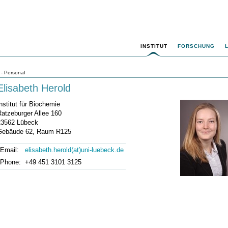
INSTITUT
FORSCHUNG
- Personal
Elisabeth Herold
nstitut für Biochemie
Ratzeburger Allee 160
23562 Lübeck
Gebäude 62, Raum R125
Email:
elisabeth.herold(at)uni-luebeck.de
Phone:
+49 451 3101 3125